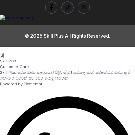
© 2025 Skill Plus All Rights Reserved.
Skill Plus
Customer Care
Skill Plus වෙත ඔබව සාදරයෙන් පිළිගනිමු ! පාඨමාලාවන් සම්බන්ධව ඔබට ඇති
ඕනෑම ගැටළුවක් අප වෙත යොමු කරන්න.
Powered by Elementor