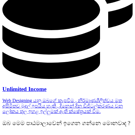
Unlimited Income
Web Designing යනු ඔබගේ කැපවීම , නිර්මාණශීලීත්වය මත
අසීමීතව මුදල් ඉපයිය හැකි , දිනෙන් දින ඩිජිටල්කරණය වන
ලෝකය තුල ඉහළ ඉල්ලුමක් ඇති ක්ෂේත්‍රයක් වීම.
ඔබ මෙම පාඨමාලාවෙන් ඉගෙන ගන්නෙ මොනවාද ?