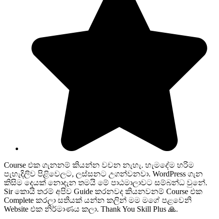
Course එක ගැනනම් කියන්න වචන නැහැ. හැමදේම හරිම
පැහැදිලිව පිළිවෙලට, ලස්සනට උගන්වනවා. WordPress ගැන
කිසිම දෙයක් නොදැන තමයි මේ පාඨමාලාවට සම්බන්ධ වුනේ.
Sir කොයි තරම් අපිව Guide කරනවද කියනවනම් Course එක
Complete කරලා සතියක් යන්න කලින් මම මගේ පළවෙනි
Website එක නිර්මාණය කලා. Thank You Skill Plus 🙏.