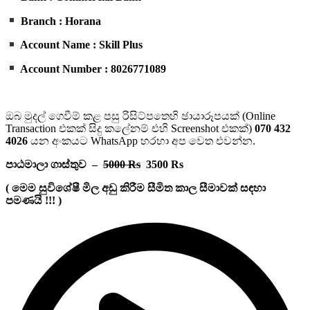
Branch : Horana
Account Name : Skill Plus
Account Number : 8026771089
ඔබ මුදල් ගෙවීම් කළ පසු රිසිට්පතෙහි ඡායාරූපයක් (Online
Transaction එකක් සිදු කලේනම් එහි Screenshot එකක්)
070 432
4026
යන අංකයට WhatsApp හරහා අප වෙත එවන්න.
පාඨමාලා ගාස්තුව –
5000 Rs
3500 Rs
( මෙම සුවිශේෂී මිල අඩු කිරීම සීමිත කාල සීමාවක් සඳහා
පමණයි !!! )