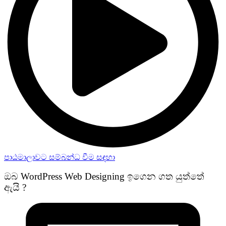
පාඨමාලාවට සම්බන්ධ වීම සඳහා
ඔබ WordPress Web Designing ඉගෙන ගත යුත්තේ
ඇයි ?