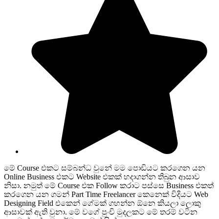
මේ Course එකට සම්බන්ධ වුනේ මම පොඩියට කරගෙන යන
Online Business එකට Website එකක් හදාගන්න තිබුන ආසාව
නිසා. නමුත් මේ Course එක Follow කරාට පස්සෙ Business එකත්
කරගෙන යන ගමන් Part Time Freelancer කෙනෙක් විදියට Web
Designing Field එකෙන් ගේමක් ගහන්න ඕනෙ කියලා ලොකු
ආසාවක් ඇති වුනා. මේ වගේ පුංචි මුදලකට මේ තරම් වටින