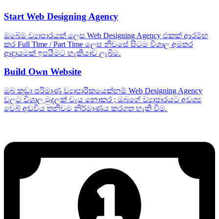
Start Web Designing Agency
ඔබේම ව්‍යාපාරයක් ලෙස Web Designing Agency එකක් ආරම්භ
කර Full Time / Part Time ලෙස නිවසේ සිටම විශාල අමතර
ආදායමක් ඉපයීමට හැකියාව ලැබීම.
Build Own Website
ඔබ කුඩා පරිමාණ ව්‍යාපාරිකයෙක්නම් Web Designing Agency
වලට විශාල මුදලක් වැය නොකර ; ඔබගේ ව්‍යාපාරයට අවශ්‍ය
වෙබ් අඩවිය තනිවම නිර්මාණය කරගත හැකි වීම.