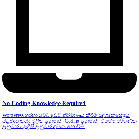
No Coding Knowledge Required
WordPress හරහා වෙබ් අඩවි නිර්මාණය කිරීම සඳහා ක්ෂේත්‍රය
පිළිබඳව කිසිඳු මූලික දැනුමක් , Coding දැනුමක් , විශේෂ පරිගණක
දැනුමක් / ඉංග්‍රීසි දැනුමක් අවශ්‍ය නොවීම.