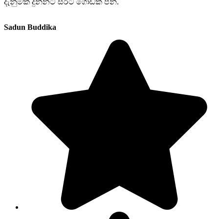
දැනුමක් දුන්නට සර්ට ගොඩක් පින්.
Sadun Buddika