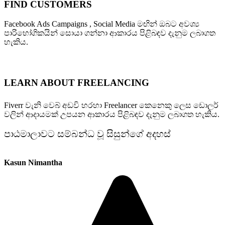
FIND CUSTOMERS
Facebook Ads Campaigns , Social Media මඟින් ඔබට අවශ්‍ය
පාරිභෝගිකයින් සොයා ගන්නා ආකාරය පිළිබඳව දැනුම ලබාගත
හැකිය.
LEARN ABOUT FREELANCING
Fiverr වැනි වෙබ් අඩවි හරහා Freelancer කෙනෙකු ලෙස ඩොලර්
වලින් ආදායමක් උපයන ආකාරය පිළිබඳව දැනුම ලබාගත හැකිය.
පාඨමාලාවට සම්බන්ධ වූ සිසුන්ගේ අදහස්
Kasun Nimantha