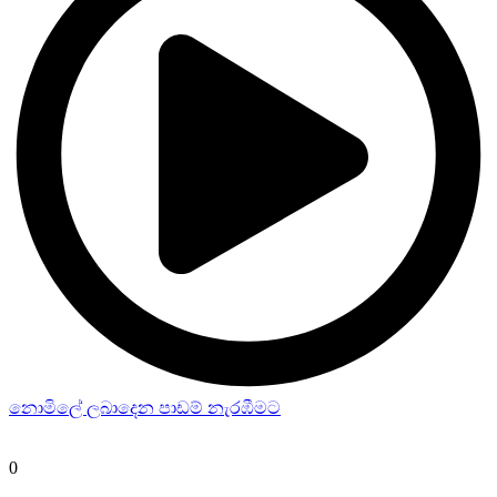
නොමිලේ ලබාදෙන පාඩම් නැරඹීමට
0