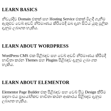
LEARN BASICS
නිවැරදිව Domain එකක් සහ Hosting Service එකක් මිලදී ගැනීම
ඇතුළුව වෙබ් අඩවි නිර්මාණය කිරීමේදී ඔබ දැන සිටිය යුතු මූලික
දැනුම ලබාගත හැකිය.
LEARN ABOUT WORDPRESS
WordPress CMS එක පිළිබඳව සහ වෙබ් අඩවි නිර්මාණය කිරීමදී
භාවිතා කරන Themes සහ Plugins පිළිබඳව දැනුම ලබා ගත
හැකිය.
LEARN ABOUT ELEMENTOR
Elementor Page Builder එක පිළිබඳව සහ වෙබ් පිටු Design කිරීම
සඳහා එය ප්‍රායෝගිකව භාවිතා කරන ආකාරය පිළිබඳව දැනුම
ලබාගත හැකිය.