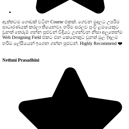
ඇත්තටම ගොඩක් වටින Course එකක්. ගෙවන මුදලට උපරිම
සාධාරණයක් කරලා තියෙනවා. හරිම සරලව පුංචි ළමයෙකුට
වුනත් තෙරුම් ගන්න පුළුවන් විදියට උගන්වන නිසා අලුතෙන්ම
Web Designing Field එකට එන කෙනෙකුට වුනත් මුල ඉඳලම
හරිම ලේසියෙන් ඉගෙන ගන්න පුළුවන්. Highly Recommend ❤️
Nethmi Prasadhini