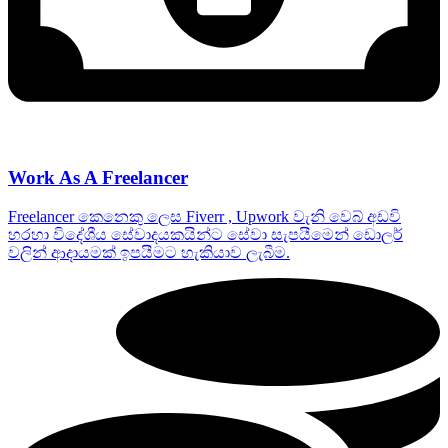
Work As A Freelancer
Freelancer කෙනෙකු ලෙස Fiverr , Upwork වැනි වෙබ් අඩවි
හරහා විදේශීය සේවාදයකයින්ට සේවා සැපයීමෙන් ඩොලර්
වලින් ආදායමක් ඉපයීමට හැකියාව ලැබීම.