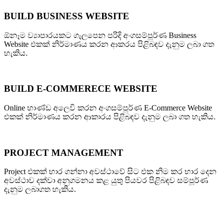
BUILD BUSINESS WEBSITE
ඕනෑම ව්‍යාපාරයකට ගැලපෙන පරිදි අංගසම්පූර්ණ Business
Website එකක් නිර්මාණය කරන ආකරය පිළිබඳව දැනුම ලබා ගත
හැකිය.
BUILD E-COMMERECE WEBSITE
Online භාණ්ඩ අලෙවි කරන අංගසම්පූර්ණ E-Commerce Website
එකක් නිර්මාණය කරන ආකාරය පිළිබඳව දැනුම ලබා ගත හැකිය.
PROJECT MANAGEMENT
Project එකක් භාර ගන්නා අවස්ථාවේ සිට එක නිම කර භාර දෙන
අවස්ථාව දක්වා අනුගමනය කළ යුතු පියවර පිළිබඳව සම්පූර්ණ
දැනුම ලබාගත හැකිය.