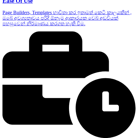
Ease Of Use
Page Builders, Templates භාවිතා කර ඉතාමත් කෙටි කාලයකින් ,
ඔබේ අවශ්‍යතාවය පරිදි ඕනෑම ආකාරයක වෙබ් අඩවියක්
පහසුවෙන් නිර්මාණය කරගත හැකි වීම.