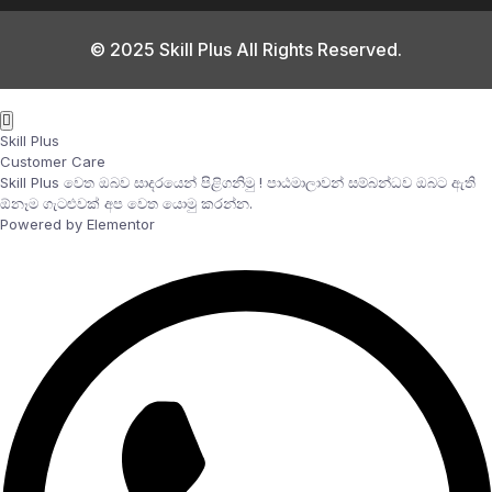
© 2025 Skill Plus All Rights Reserved.
Skill Plus
Customer Care
Skill Plus වෙත ඔබව සාදරයෙන් පිළිගනිමු ! පාඨමාලාවන් සම්බන්ධව ඔබට ඇති
ඕනෑම ගැටළුවක් අප වෙත යොමු කරන්න.
Powered by Elementor