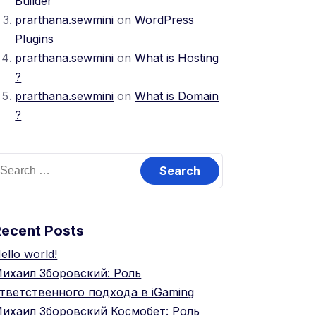
Builder
prarthana.sewmini
on
WordPress
Plugins
prarthana.sewmini
on
What is Hosting
?
prarthana.sewmini
on
What is Domain
?
Recent Posts
ello world!
ихаил Зборовский: Роль
тветственного подхода в iGaming
ихаил Зборовский Космобет: Роль