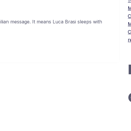
т
М
С
cilian message. It means Luca Brasi sleeps with
М
С
г