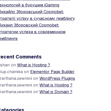
ехнологий в будущем iGaming
ихайло Зборовський Cosmobet:
тратегії успіху в сучасному гемблінгу
ихаил Зборовский Cosmobet:
тратегии успеха в современном
емблинге
Recent Comments
ishan
on
What is Hosting ?
ilup.chamika
on
Elementor Page Builder
rarthana.sewmini
on
WordPress Plugins
rarthana.sewmini
on
What is Hosting ?
rarthana.sewmini
on
What is Domain ?
Categories