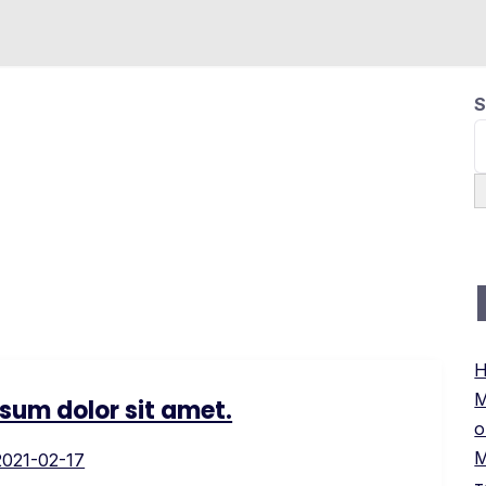
S
H
М
sum dolor sit amet.
о
М
2021-02-17