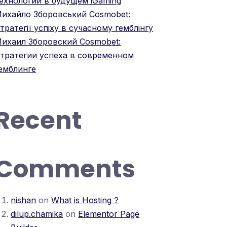
ехнологий в будущем iGaming
ихайло Зборовський Cosmobet:
тратегії успіху в сучасному гемблінгу
ихаил Зборовский Cosmobet:
тратегии успеха в современном
емблинге
Recent
Comments
nishan
on
What is Hosting ?
dilup.chamika
on
Elementor Page