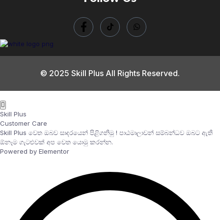
© 2025 Skill Plus All Rights Reserved.
Skill Plus
Customer Care
Skill Plus වෙත ඔබව සාදරයෙන් පිළිගනිමු ! පාඨමාලාවන් සම්බන්ධව ඔබට ඇති
ඕනෑම ගැටළුවක් අප වෙත යොමු කරන්න.
Powered by Elementor