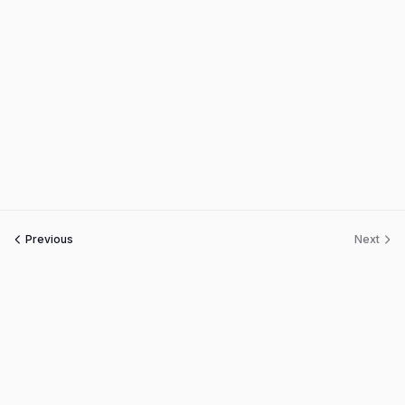
Previous
Next
Skill Plus
Customer Care
Skill Plus වෙත ඔබව සාදරයෙන් පිළිගනිමු ! පාඨමාලාවන් සම්බන්ධව ඔබට ඇති
ඕනෑම ගැටළුවක් අප වෙත යොමු කරන්න.
Powered by Elementor